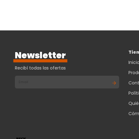
Director Sms
Ms503
Tie
Newsletter
Inici
Recibí todas las ofertas
Prod
Cont
Polí
Quié
Cóm