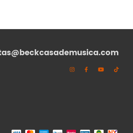
tas@beckcasademusica.com