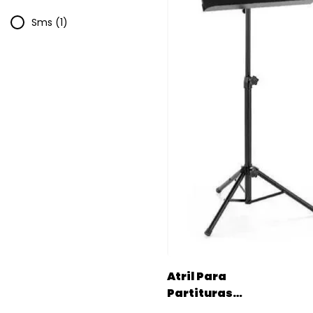
Sms (1)
Atril Para
Partituras
Chapones