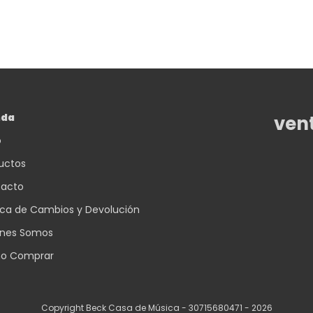
nda
ven
o
uctos
acto
tica de Cambios y Devolución
nes Somos
o Comprar
Copyright Beck Casa de Música - 30715680471 - 2026