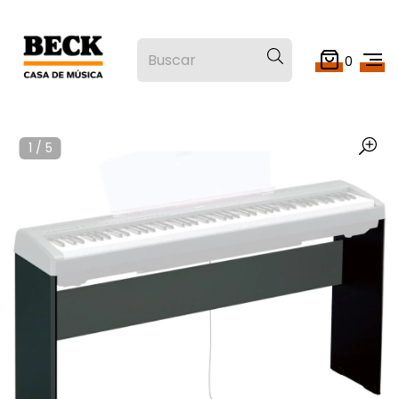
0
1
/
5